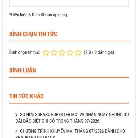
*Điều kiện & Điều Khoản áp dụng.
BÌNH CHỌN TIN TỨC
Bình chọn tin tức:
(
2.0
/
2
đánh giá)
BÌNH LUẬN
TIN TỨC KHÁC
SỞ HỮU SUBARU FORESTER MỚI VÀ NHẬN NGAY NHỮNG ƯU
ĐÃI ĐẶC BIỆT CHỈ CÓ TRONG THÁNG 07/2026
CHƯƠNG TRÌNH KHUYẾN MẠI THÁNG 07/2026 DÀNH CHO
XE SUBARU OUTBACK