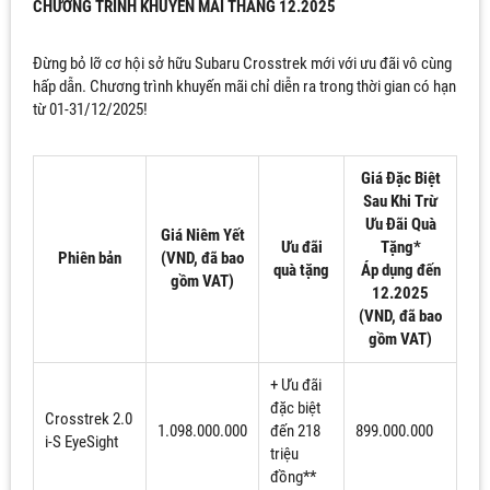
CHƯƠNG TRÌNH KHUYẾN MÃI THÁNG 12.2025
Đừng bỏ lỡ cơ hội sở hữu Subaru Crosstrek mới với ưu đãi vô cùng
hấp dẫn. Chương trình khuyến mãi chỉ diễn ra trong thời gian có hạn
từ 01-31/12/2025​!
Giá Đặc Biệt
Sau Khi Trừ
Ưu Đãi Quà
Giá Niêm Yết
Ưu đãi
Tặng*
Phiên bản
(VND, đã bao
quà tặng
Áp dụng đến
gồm VAT)
12.2025
(VND, đã bao
gồm VAT)
+ Ưu đãi
đặc biệt
Crosstrek 2.0
1.098.000.000
đến 218
899.000.000
i-S EyeSight
triệu
đồng**