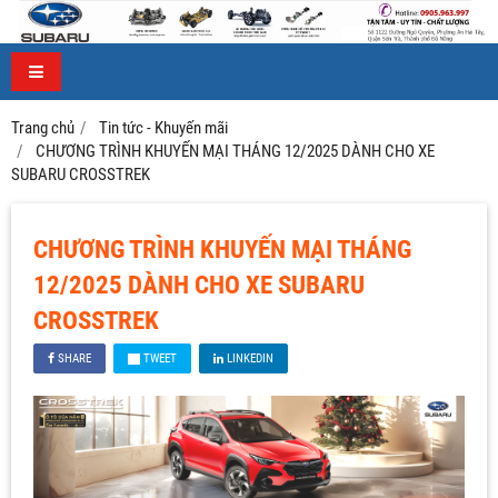
Trang chủ
Tin tức - Khuyến mãi
CHƯƠNG TRÌNH KHUYẾN MẠI THÁNG 12/2025 DÀNH CHO XE
SUBARU CROSSTREK
CHƯƠNG TRÌNH KHUYẾN MẠI THÁNG
12/2025 DÀNH CHO XE SUBARU
CROSSTREK
SHARE
TWEET
LINKEDIN