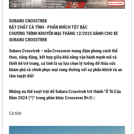
SUBARU CROSSTREK
BẬT CHẤT CÁ TÍNH - PHẤN KHÍCH TỘT BẬC
CHƯƠNG TRÌNH KHUYẾN MẠI THÁNG 12/2025 DÀNH CHO XE
SUBARU CROSSTREK
Subaru Crosstrek
– mẫu Crossover mang đậm phong cách thể
thao, năng động, kết hợp giữa khả năng vận hành mạnh mẽ và
thiết kế trẻ trung, cá tính là sự lựa chọn lý tưởng để thỏa sức
khám phá và chinh phục mọi cung đường với sự phấn khích và an
tâm tuyệt đối!
Những ưu thế vượt trội để Subaru Crosstrek trở thành "Ô Tô Của
Năm 2024 (*)" trong phân khúc Crossover B+/C-:
Cá tính