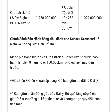
+ Ưu đãi
Crosstrek 2.0
đặc biệt
i-S EyeSight e-
1.268.000.000
đến 258
1.029.000.000
BOXER Hybrid
triệu
đồng**
Chính Sách Bảo Hành hàng đầu dành cho Subaru Crosstrek:
5
Năm và Không Giới Hạn Số km
Riêng pin trang bị trên xe Crosstrek e-Boxer Hybrid được bảo
hành lên đến 8 năm hoặc 160.000km tuỳ điều kiện nào đến
trước.
*Điều kiện & Điều khoản áp dụng. Đã bao gồm ưu đãi từ Đại lý.
** Bao gồm phần đóng góp của Đại lý. Bộ quà tặng cốp điện trị
giá 19.5 triệu đồng đi kèm theo xe và không được quy đổi thành
tiền mặt