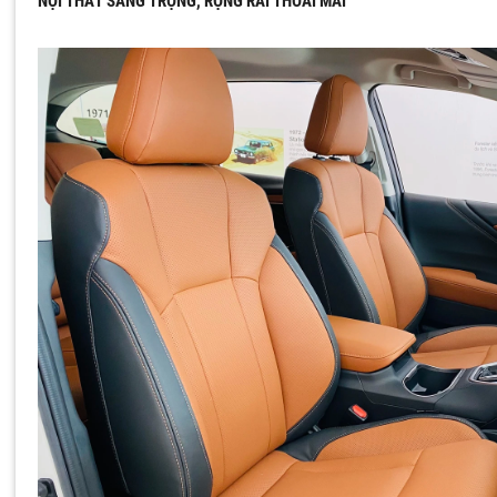
NỘI THẤT SANG TRỌNG, RỘNG RÃI THOẢI MÁI
YÊU CẦU BÁO GIÁ SUBARU
hận được "BÁO GIÁ ĐẶC BIỆT" và các "CHƯƠNG TRÌNH ƯU ĐÃI"
khách vui lòng điền form báo giá dưới đây:
òng Xe
*
ức thanh toán:
Trả góp
Trả hết
*
Điện thoại
*