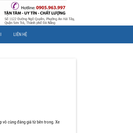
I
LIÊN HỆ
p vô cùng đáng giá từ bên trong. Xe