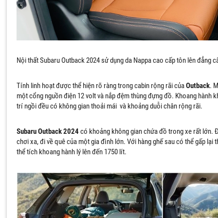
Nội thất Subaru Outback 2024 sử dụng da Nappa cao cấp tôn lên đẳng cấ
ồng ý cho phép Subaru Việt Nam xử lý dữ liệu cá nhân của tôi và các
c do tôi cung cấp cho mục đích và theo phương thức được mô tả chi tiế
Tính linh hoạt được thể hiện rõ ràng trong cabin rộng rãi của
Outback
. 
ách Bảo Vệ Dữ Liệu Cá Nhân
.
một cổng nguồn điện 12 volt và nắp đệm thùng đựng đồ. Khoang hành khá
trí ngồi đều có không gian thoải mái và khoảng duỗi chân rộng rãi.
GỬI YÊU CẦU NGAY
Subaru Outback 2024
có khoảng không gian chứa đồ trong xe rất lớn. 
chơi xa, đi về quê của một gia đình lớn. Với hàng ghế sau có thể gấp lại 
thể tích khoang hành lý lên đến 1750 lít.