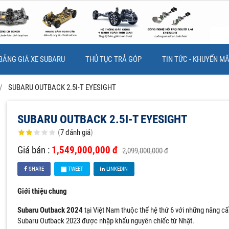
BẢNG GIÁ XE SUBARU
THỦ TỤC TRẢ GÓP
TIN TỨC - KHUYẾN MÃ
SUBARU OUTBACK 2.5I-T EYESIGHT
SUBARU OUTBACK 2.5I-T EYESIGHT
(
7
đánh giá
)
Giá bán :
1,549,000,000 đ
2,099,000,000 đ
SHARE
TWEET
LINKEDIN
Giới thiệu chung
Subaru Outback 2024
tại Việt Nam thuộc thế hệ thứ 6 với những nâng cấ
Subaru Outback 2023 được nhập khẩu nguyên chiếc từ Nhật.