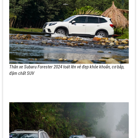
Thân xe Subaru Forester 2024 toát lên vẻ đẹp khỏe khoắn, cơ bắp,
đậm chất SUV