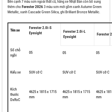
Bên cạnh 7 màu sơn ngoài thất cũ, hãng xe Nhật Bản còn bổ sung
thêm cho
Forester 2026
3 màu sơn mới gồm xanh Autumn Green
Metallic, xanh Cascade Green Silica, ghi Brilliant Bronze Metallic.
Forester 2.0i-S
Tên xe
Forester 2.0i-L
Eyesight
Forester 2
Eyesight
Số chỗ
05
05
05
ngồi
Kiểu xe
SUV cỡ C
SUV cỡ C
SUV cỡ C
Kích
4625 x 1815 x 1715
4625 x 1815 x 1715
4625 x 181
thước
mm
mm
mm
DxRxC