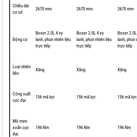
Chiều dài
2670 mm
2670 mm
2670 mm
cơ sở
Boxer 2.0L 4 xy
Boxer 2.0L 4 xy
Boxer 2.0L
Động cơ
lanh, phun nhiên liệu
lanh, phun nhiên liệu
lanh, phun 
trực tiếp
trực tiếp
trực tiếp
Loại nhiên
Xăng
Xăng
Xăng
liệu
Công suất
156 mã lực
156 mã lực
156 mã lực
cực đại
Mô-men
xoắn cực
196 Nm
196 Nm
196 Nm
đại