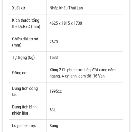
Xuất xứ
Nhập khẩu Thái Lan
Kích thước tổng
4625 x 1815 x 1730
thể DxRxC (mm)
Chiều dài cơ sở
2670
(mm)
Tự trọng (kg)
1533
Xăng 2.0L phun trực tiếp, đối xứng nằm
Động cơ
ngang, 4-xy lanh, cam đôi 16 Van
Dung tích công
1995cc
tác
Dung tích bình
63L
nhiên liệu
Loại nhiên liệu
Xăng