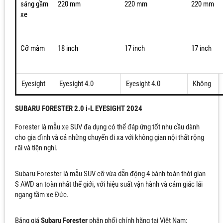
sáng gầm
220 mm
220 mm
220 mm
xe
Cỡ mâm
18 inch
17 inch
17 inch
Eyesight
Eyesight 4.0
Eyesight 4.0
Không
SUBARU FORESTER 2.0 i-L EYESIGHT 2024
Forester là mẫu xe SUV đa dụng có thể đáp ứng tốt nhu cầu dành
cho gia đình và cả những chuyến đi xa với không gian nội thất rộng
rãi và tiện nghi.
Subaru Forester là mẫu SUV cỡ vừa dẫn động 4 bánh toàn thời gian
S AWD an toàn nhất thế giới, với hiệu suất vận hành và cảm giác lái
ngang tầm xe Đức.
Bảng giá
Subaru Forester
phân phối chính hãng tại Việt Nam: