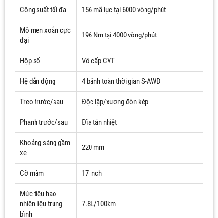
Công suất tối đa
156 mã lực tại 6000 vòng/phút
Mô men xoắn cực
196 Nm tại 4000 vòng/phút
đại
Hộp số
Vô cấp CVT
Hệ dẫn động
4 bánh toàn thời gian S-AWD
Treo trước/sau
Độc lập/xương đòn kép
Phanh trước/sau
Đĩa tản nhiệt
Khoảng sáng gầm
220 mm
xe
Cỡ mâm
17 inch
Mức tiêu hao
nhiên liệu trung
7.8L/100km
bình