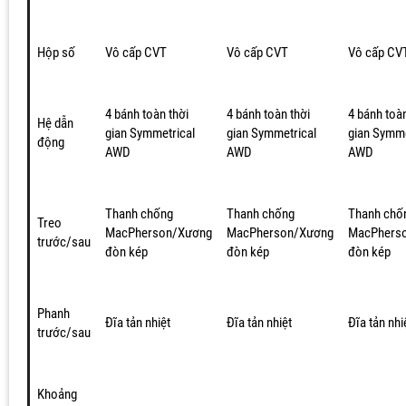
Hộp số
Vô cấp CVT
Vô cấp CVT
Vô cấp CV
4 bánh toàn thời
4 bánh toàn thời
4 bánh toàn
Hệ dẫn
gian Symmetrical
gian Symmetrical
gian Symme
động
AWD
AWD
AWD
Thanh chống
Thanh chống
Thanh chố
Treo
MacPherson/Xương
MacPherson/Xương
MacPhers
trước/sau
đòn kép
đòn kép
đòn kép
Phanh
Đĩa tản nhiệt
Đĩa tản nhiệt
Đĩa tản nhi
trước/sau
Khoảng