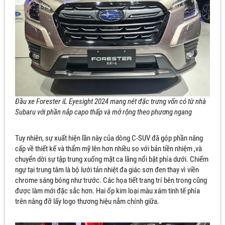
Đầu xe Forester iL Eyesight 2024 mang nét đặc trưng vốn có từ nhà
Subaru với phần nắp capo thấp và mở rộng theo phương ngang
Tuy nhiên, sự xuất hiện lần này của dòng C-SUV đã góp phần nâng
cấp về thiết kế và thẩm mỹ lên hơn nhiều so với bản tiền nhiệm ,và
chuyển dời sự tập trung xuống mặt ca lăng nổi bật phía dưới. Chiếm
ngự tại trung tâm là bộ lưới tản nhiệt đa giác sơn đen thay vì viền
chrome sáng bóng như trước. Các họa tiết trang trí bên trong cũng
được làm mới đặc sắc hơn. Hai ốp kim loại màu xám tinh tế phía
trên nâng đỡ lấy logo thương hiệu nằm chính giữa.