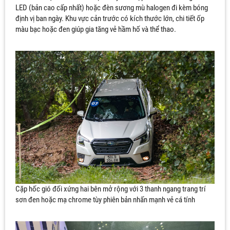
LED (bản cao cấp nhất) hoặc đèn sương mù halogen đi kèm bóng
định vị ban ngày. Khu vực cản trước có kích thước lớn, chi tiết ốp
màu bạc hoặc đen giúp gia tăng vẻ hầm hố và thể thao.
Cặp hốc gió đối xứng hai bên mở rộng với 3 thanh ngang trang trí
sơn đen hoặc mạ chrome tùy phiên bản nhấn mạnh vẻ cá tính