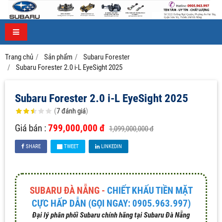
Trang chủ
Sản phẩm
Subaru Forester
Subaru Forester 2.0 i-L EyeSight 2025
Subaru Forester 2.0 i-L EyeSight 2025
(
7
đánh giá
)
Giá bán :
799,000,000 đ
1,099,000,000 đ
SHARE
TWEET
LINKEDIN
SUBARU ĐÀ NẴNG -
CHIẾT KHẤU TIỀN MẶT
CỰC HẤP DẪN (GỌI NGAY: 0905.963.997)
Đại lý phân phối Subaru chính hãng tại Subaru Đà Nẵng